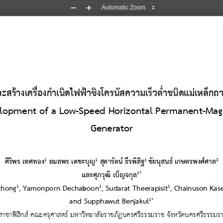
Zoom
Zoom
Out
In
ร้างเครื่องกําเนิดไฟฟ้าซิงโครนัสความเร็วต่ําชนิดแม่เหล็
lopment of a Low
-
Speed Horizontal Permanent
-
Mag
Generator
1
1
1
2
ศิริพร เทศทอง
ยมลพร เดชะ
บุญ
สุดารัตน์ ธีรพิสิฐ
ชัยนุสนธ์
เกษตรพงศ์ศาล
1*
และ
ศุภวุฒิ เบ็ญจกุล
1
1
1
thong
, 
Yamonporn Dechaboon
, 
Sudarat
Theerapisit
, 
Chainuson Kas
1*
and Supphawut Benjakul
สาขาฟิสิกส์ คณะครุศาสตร์ มหาวิทยาลัยราชภัฏนครศรีธรรมราช จังหวัดนครศรีธรรมร