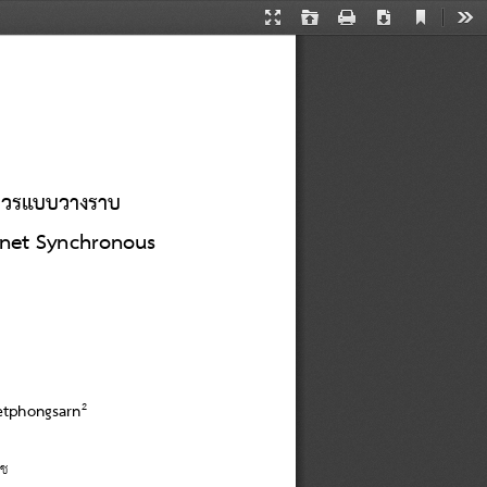
Current
Presentation
Open
Print
Download
Too
View
Mode
กถาวรแบบวางราบ
net Synchronous 
2
etphongsarn
าช