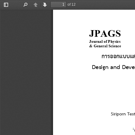
of 12
Toggle
Find
Previous
Next
Sidebar
JPAGS
Journal of Physics 
& General Science 
การออกแบบและส
Design and Deve
Siriporn Tes
1