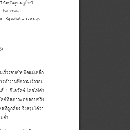
นี
จังหวัด
สุราษฏร์
ธานี
Si Thammarat
ani Rajabhat University
,
5
)
มเร็วรอบต่ําชนิดแม่เหล็ก
ารทํางานที่ความเร็วรอบ 
ด้ 
1 
กิโลวัตต์ โดยให้ค่า
วัตต์ที่สภาวะทดสอบจริง 
่ถูกต้อง จึงสรุปได้ว่า
บต่ํา