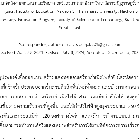
นโลยีพลังงานทดแทน
คณะ
วิทยาศาสตร์และเทคโนโลยี 
มหาวิทยาลัยราชภัฏ
สุราษฏร์ธา
 Physics, Faculty of Education, Nakhon Si Thammarat University, Nakhon 
chnology Innovation Program
,
Faculty of Science and Technology
,
Suratth
Surat Thani
*Corresponding author e
-
mail: 
s.benjakul25@gmail.com
Received
: 
April 
2
9
, 
202
4
, Revised
: 
July
8
, 202
4
, Accepted
: 
Dec
ember 
5
, 
202
ัตถุประสงค์เพื่อออกแบบ สร้าง และทดสอบเครื่องกําเนิดไฟฟ้าซิงโครนัสควา
่สร้างขึ้นประกอบจากชิ้นส่วนที่ผลิตขึ้นใหม่ทั้งหมด และนํามาทดสอบก
 ผลการทดสอบพบว่า
เครื่องกําเนิดไฟฟ้าสามารถผลิตกําลังไฟฟ้าสูงสุดไ
มขึ้นตามความเร็วรอบที่สูงขึ้น และให้กําลังไฟฟ้าสูงสุดประมาณ 
250 
งดันและกระแสมีค่า 
120 
องศาทางไฟฟ้า แสดงถึงการทํางานแบบสามเฟสที
ร้างขึ้นสามารถทํางานได้จริงและเหมาะสําหรับการใช้งานที่ต้องการความเร็วรอ